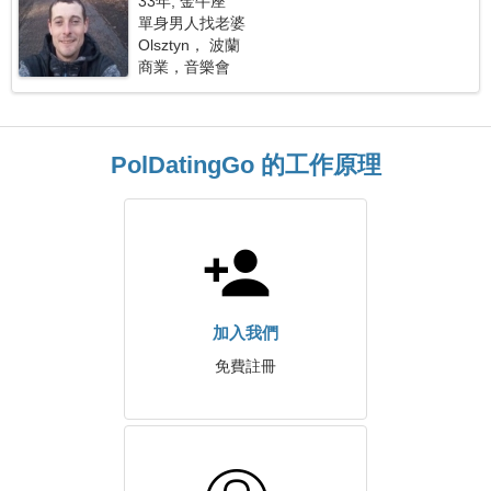
33年, 金牛座
單身男人找老婆
Olsztyn， 波蘭
商業，音樂會
PolDatingGo 的工作原理
加入我們
免費註冊