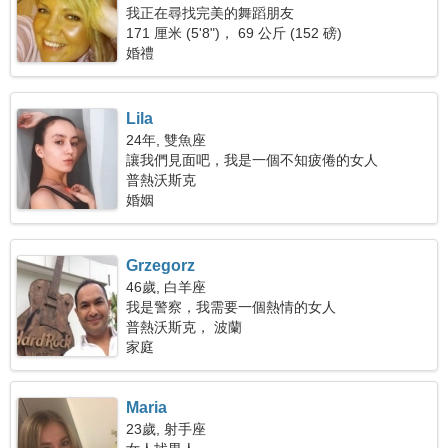
我正在尋找完美的舞蹈朋友
171 厘米 (5'8")， 69 公斤 (152 磅)
婚禮
Lila
24年, 雙魚座
讓我們見面吧，我是一個不知疲倦的女人
普熱沃斯克
婚姻
Grzegorz
46歲, 白羊座
我是警察，我需要一個熱情的女人
普熱沃斯克， 波蘭
家庭
Maria
23歲, 射手座