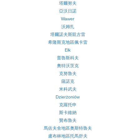
塔爾努夫
亞沃日諾
Wawer
沃姆扎
塔爾諾夫斯凱古雷
希隆斯克地區佩卡雷
Ełk
普魯斯科夫
奧特沃茨克
克努魯夫
薩諾克
米科武夫
Dzierżoniów
克羅托申
斯卡維納
贊布魯夫
馬佐夫舍地區奧斯特魯夫
盧布林地區托馬舒夫