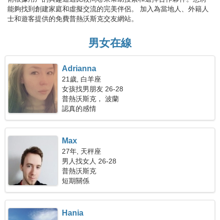
能夠找到創建家庭和虛擬交流的完美伴侶。 加入為當地人、外籍人
士和遊客提供的免費普熱沃斯克交友網站。
男女在線
Adrianna
21歲, 白羊座
女孩找男朋友 26-28
普熱沃斯克， 波蘭
認真的感情
Max
27年, 天秤座
男人找女人 26-28
普熱沃斯克
短期關係
Hania