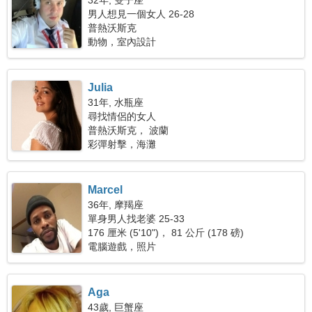
32年, 雙子座
男人想見一個女人 26-28
普熱沃斯克
動物，室內設計
Julia
31年, 水瓶座
尋找情侶的女人
普熱沃斯克， 波蘭
彩彈射擊，海灘
Marcel
36年, 摩羯座
單身男人找老婆 25-33
176 厘米 (5'10")， 81 公斤 (178 磅)
電腦遊戲，照片
Aga
43歲, 巨蟹座