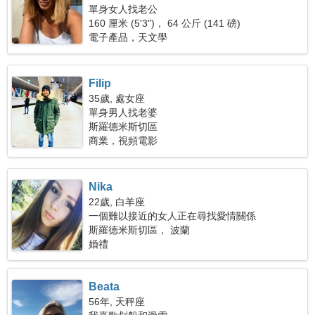
單身女人找老公
160 厘米 (5'3")， 64 公斤 (141 磅)
電子產品，天文學
Filip
35歲, 處女座
單身男人找老婆
斯羅德米斯切區
商業，視頻電影
Nika
22歲, 白羊座
一個難以接近的女人正在尋找愛情關係
斯羅德米斯切區， 波蘭
婚禮
Beata
56年, 天秤座