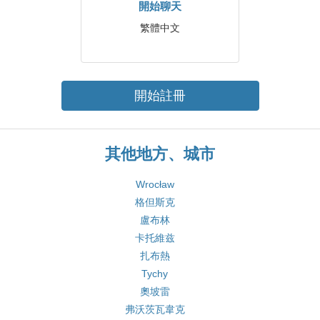
開始聊天
繁體中文
開始註冊
其他地方、城市
Wrocław
格但斯克
盧布林
卡托維兹
扎布熱
Tychy
奧坡雷
弗沃茨瓦韋克