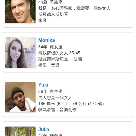
44歲, 天蠍座
我是一名心理學家，我需要一個好女人
斯羅德米斯切區
家庭
Monika
34年, 處女座
尋找情侶的女人 35-45
斯羅德米斯切區， 波蘭
衝浪，音樂
Yuki
36年, 白羊座
男人想見一個女人
186 厘米 (6'2")， 79 公斤 (174 磅)
噴氣滑雪，音樂創作
Julia