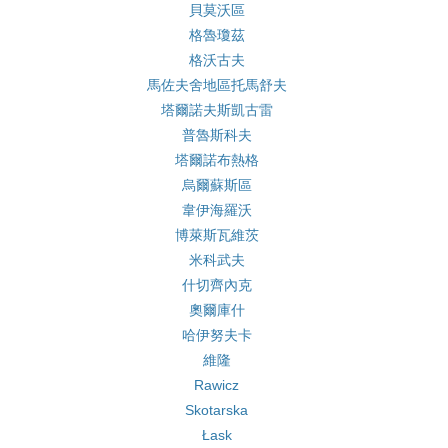
貝莫沃區
格魯瓊茲
格沃古夫
馬佐夫舍地區托馬舒夫
塔爾諾夫斯凱古雷
普魯斯科夫
塔爾諾布熱格
烏爾蘇斯區
韋伊海羅沃
博萊斯瓦維茨
米科武夫
什切齊內克
奧爾庫什
哈伊努夫卡
維隆
Rawicz
Skotarska
Łask