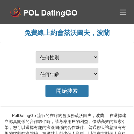
免費線上約會茲沃圖夫，波蘭
PolDatingGo 流行的在線約會服務茲沃圖夫，波蘭。 在選擇建
立認真關係的合作夥伴時，請考慮用戶的利益。借助高效的搜索引
擎，您可以選擇有趣的浪漫關係的合作夥伴。普通聊天讓您擁有有
趣的虛擬交流體驗。在網站上創建個人資料，以便在大型個人資料