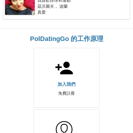
我喜歡排球和運動
茲沃圖夫， 波蘭
真愛
PolDatingGo 的工作原理
加入我們
免費註冊