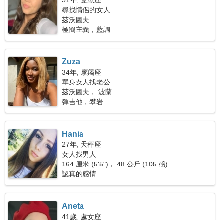
31年, 雙魚座
尋找情侶的女人
茲沃圖夫
極簡主義，藍調
Zuza
34年, 摩羯座
單身女人找老公
茲沃圖夫， 波蘭
彈吉他，攀岩
Hania
27年, 天秤座
女人找男人
164 厘米 (5'5")， 48 公斤 (105 磅)
認真的感情
Aneta
41歲, 處女座