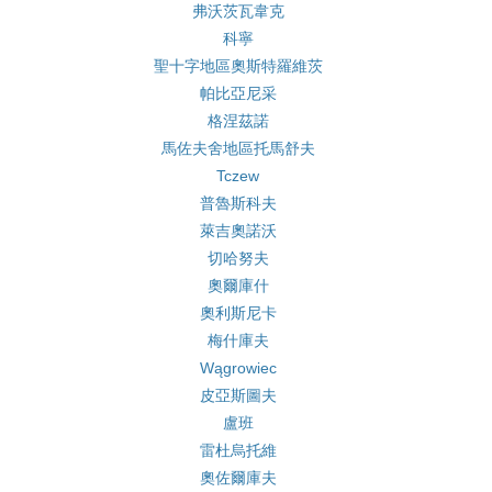
弗沃茨瓦韋克
科寧
聖十字地區奧斯特羅維茨
帕比亞尼采
格涅茲諾
馬佐夫舍地區托馬舒夫
Tczew
普魯斯科夫
萊吉奧諾沃
切哈努夫
奧爾庫什
奧利斯尼卡
梅什庫夫
Wągrowiec
皮亞斯圖夫
盧班
雷杜烏托維
奧佐爾庫夫