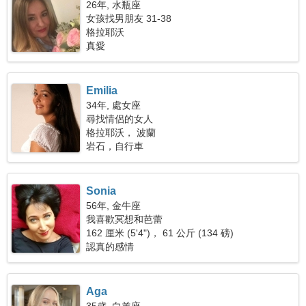
26年, 水瓶座
女孩找男朋友 31-38
格拉耶沃
真愛
Emilia
34年, 處女座
尋找情侶的女人
格拉耶沃， 波蘭
岩石，自行車
Sonia
56年, 金牛座
我喜歡冥想和芭蕾
162 厘米 (5'4")， 61 公斤 (134 磅)
認真的感情
Aga