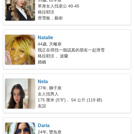
35歲, 白羊座
單身女人找老公 40-45
格拉耶沃
滑雪板，藝術
Natalie
44歲, 天蠍座
我正在尋找一個認真的朋友一起滑雪
格拉耶沃， 波蘭
婚姻
Nela
27年, 獅子座
女人找男人
175 厘米 (5'9")， 54 公斤 (119 磅)
友誼
Daria
24年, 雙魚座