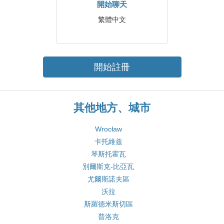
開始聊天
繁體中文
開始註冊
其他地方、城市
Wrocław
卡托維兹
琴斯托霍瓦
別爾斯克-比亞瓦
尤爾斯諾夫區
沃拉
斯羅德米斯切區
普洛克