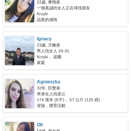
22歲, 摩羯座
一個真誠的女人正在尋找朋友
Krzyki
認真的感情
Ignacy
23歲, 天蠍座
男人找女人 24-31
Krzyki， 波蘭
家庭
Agnieszka
32年, 巨蟹座
單身女人找老公
174 厘米 (5'9")， 57 公斤 (125 磅)
冒險，體育活動
Oli