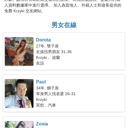
人資料數據庫中進行選擇。 加入為當地人、外籍人士和遊客提供的
免費 Krzyki 交友網站。
男女在線
Dorota
27年, 雙子座
女孩找男朋友 31-36
Krzyki， 波蘭
友誼
Paul
34年, 獅子座
單身男人找老婆 26-31
Krzyki
冥想，汽車
Zosia