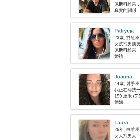
佩斯科維采，
真實的關係
Patrycja
23歲, 雙魚座
女孩找男朋
佩斯科維采
婚禮
Joanna
44歲, 射手座
我正在尋找
159 厘米 (5'
婚姻
Laura
25年, 白羊座
女人找男人