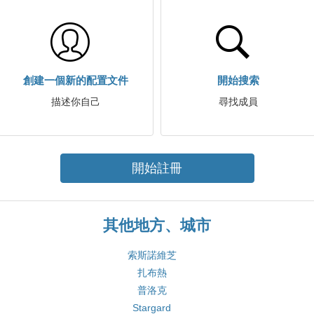
創建一個新的配置文件
開始搜索
描述你自己
尋找成員
開始註冊
其他地方、城市
索斯諾維芝
扎布熱
普洛克
Stargard