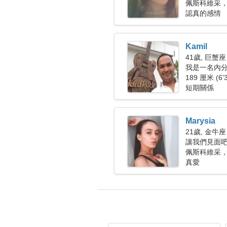
佩斯科維采，
認真的感情
Kamil
41歲, 巨蟹座
我是一名內
士
189 厘米 (6'
短期關係
Marysia
21歲, 金牛座
讓我們見面
佩斯科維采，
真愛