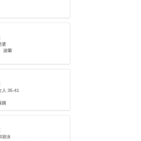
座
老婆
 波蘭
座
 35-41
採購
座
和游泳