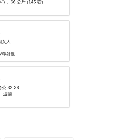
4")， 66 公斤 (145 磅)
座
個女人
彩彈射擊
座
 32-38
 波蘭