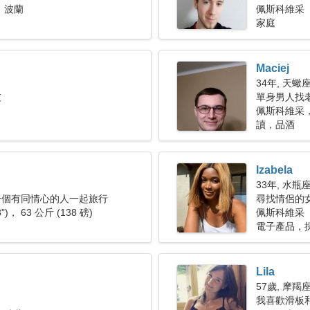
 波蘭
佩斯科維采
家庭
Maciej
34年, 天蠍
友
單身男人找
佩斯科維采，
讀，品酒
Izabela
33年, 水瓶
一個有同情心的人一起旅行
尋找情侶的女人
3")， 63 公斤 (138 磅)
佩斯科維采
電子產品，
Lila
57歲, 摩羯
我喜歡滑板