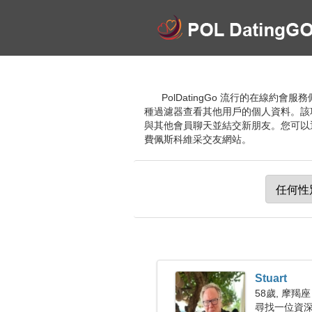
PolDatingGo 流行的在線
種過濾器查看其他用戶的個人資料。該
與其他會員聊天並結交新朋友。您可以
費佩斯科維采交友網站。
Stuart
58歲, 摩羯座
尋找一位資深女