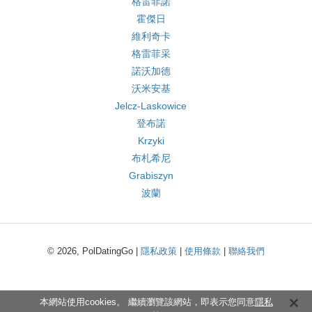
格雷菲諾
霍傑日
維利奇卡
格雷菲采
諾沃加德
沃米安基
Jelcz-Laskowice
登布諾
Krzyki
布札希尼
Grabiszyn
波蘭
© 2026, PolDatingGo |
隱私政策
|
使用條款
|
聯絡我們
本網站使用cookies。 繼續瀏覽該網站，即表示您同意
隱私