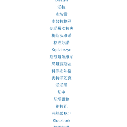
Olsztyn
沃拉
奧坡雷
南普拉格區
伊諾羅次拉夫
梅斯沃維采
格涅茲諾
Kędzierzyn
斯凱爾涅維采
烏爾蘇斯區
科沃布熱格
奧特沃茨克
沃沃明
切申
新塔爾格
別拉瓦
弗熱希尼亞
Kluczbork